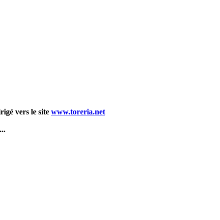
igé vers le site
www.toreria.net
..